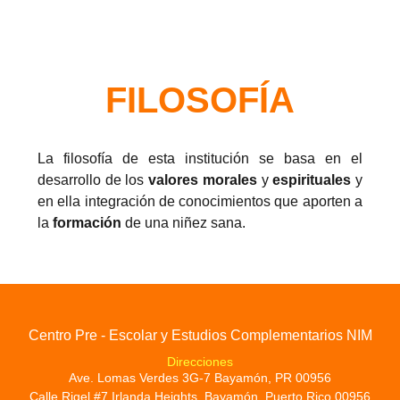
FILOSOFÍA
La filosofía de esta institución se basa en el
desarrollo de los
valores morales
y
espirituales
y
en ella integración de conocimientos que aporten a
la
formación
de una niñez sana.
Centro Pre - Escolar y Estudios Complementarios NIM
Direcciones
Ave. Lomas Verdes 3G-7 Bayamón, PR 00956
Calle Rigel #7 Irlanda Heights, Bayamón, Puerto Rico 00956