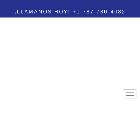
¡LLÁMANOS HOY! +1-787-780-4082
"UNA EXPERIENCIA