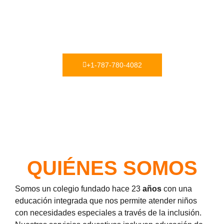
POSITIVA"
En Centro Pre-Escolar y Estudios Complementarios NIM,
nos especializamos en los servicios educativos,
terapéuticos y cuidado infantil.
+1-787-780-4082
QUIÉNES SOMOS
Somos un colegio fundado hace 23
años
con una
educación integrada que nos permite atender niños
con necesidades especiales a través de la inclusión.