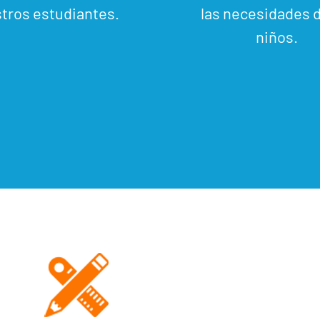
tros estudiantes.
las necesidades d
niños.