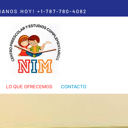
MANOS HOY! +1-787-780-4082
LO QUE OFRECEMOS
CONTACTO