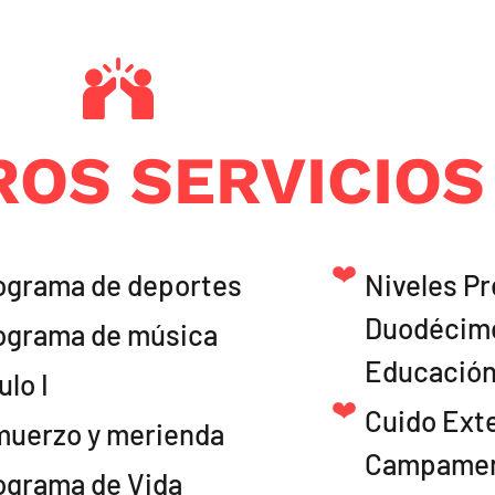
OS SERVICIOS
ograma de deportes
Niveles Pr
Duodécimo
ograma de música
Educación
ulo I
Cuido Ext
muerzo y merienda
Campamen
ograma de Vida