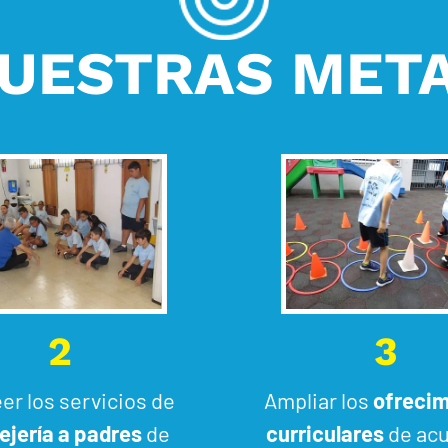
UESTRAS MET
2
3
er los servicios de
Ampliar los
ofrecim
ejería a padres
de
curriculares
de acu