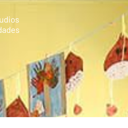
tudios
dades